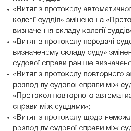
«Витяг з протоколу автоматично
колегії суддів» змінено на «Про
визначення складу колегії суддів
«Витяг з протоколу передачі суд
визначеному складу суду» зміне
судової справи раніше визначено
«Витяг з протоколу повторного 
розподілу судової справи між су
«Протокол повторного автоматиз
справи між суддями»;
«Витяг з протоколу щодо немож
розподілу судової справи між су